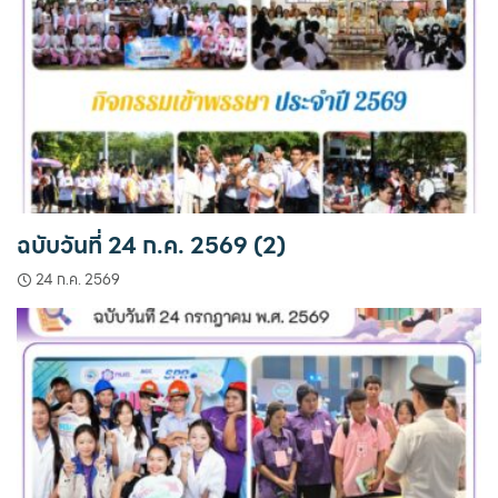
ฉบับวันที่ 24 ก.ค. 2569 (2)
24 ก.ค. 2569