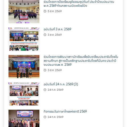
ร่วมโครงการโรงเรียนยุติธรรมอุปถัมภ์ ประจำปีงบประมาณ
พ.ศ.2569 ทัณฑสถานเปิดหห้วยโป่ง
5 ส.ค. 2569
ฉบับวันที่ 3 ส.ค. 2569
3 ส.ค. 2569
ร่วมโครงการพัฒนาสภานักเรียนเพื่อขับเคลื่อนประชาธิปไตยใน
สถานศึกษา สู่การเป็นหลักฐานประชาธิปไตยที่มั่นคง ประจำปี
งบประมาณพ.ศ. 2569
3 ส.ค. 2569
ฉบับวันที่ 24 ก.ค. 2569 (3)
24 ก.ค. 2569
กิจกรรมวันภาษาไทยแห่งชาติ 2569
24 ก.ค. 2569