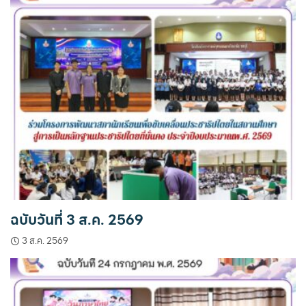
ฉบับวันที่ 3 ส.ค. 2569
3 ส.ค. 2569