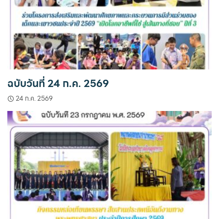
ฉบับวันที่ 24 ก.ค. 2569
24 ก.ค. 2569