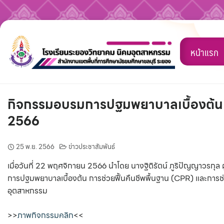
Skip
to
หน้าแรก
content
กิจกรรมอบรมการปฐมพยาบาลเบื้องต้น กา
2566
25 พ.ย. 2566
ข่าวประชาสัมพันธ์
เมื่อวันที่ 22 พฤศจิกายน 2566 นำโดย นางฐิติรัตน์ ภูริปัญญาวรกุล
การปฐมพยาบาลเบื้องต้น การช่วยฟื้นคืนชีพพื้นฐาน (CPR) และการช่ว
อุตสาหกรรม
>>
ภาพกิจกรรมคลิก
<<