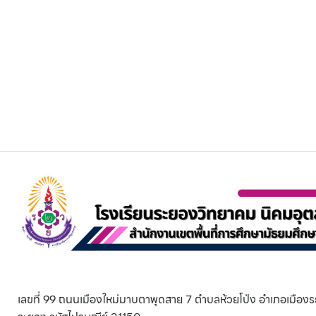
เลขที่ 99 ถนนเมืองใหม่มาบตาพุดสาย 7 ตำบลห้วยโป่ง อำเภอเมืองร