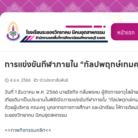
Skip
to
หน้าแรก
content
การแข่งขันกีฬาภายใน “กัลปพฤกษ์เกมครั
4 ธ.ค. 2566
ข่าวประชาสัมพันธ์
วันที่ 1 ธันวาคม พ.ศ. 2566 นายรัชกิจ กลั่นพรหม ผู้จัดการอาวุโส
เกียรติมาเป็นประธานในพิธีเปิด
การแข่งขันกีฬาภายใน “กัลปพฤกษ์เกมคร
ด้วยผู้บริหาร คณะครู บุคลากรทางการศึกษา และนักเรียน ให้การต้อนรั
ระยองวิทยาคม นิคมอุตสหกรรม
>>
ภาพกิจกรรมคลิก
<<