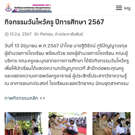
Skip
เมนู
to
content
กิจกรรมวันไหว้ครู ปีการศึกษา 2567
13 มิ.ย. 2567
กิจกรรม
,
ข่าวประชาสัมพันธ์
วันที่ 13 มิถุนายน พ.ศ.2567 นำโดย นางฐิติรัตน์ ภูริปัญญาวรกุล
ผู้อำนวยการโรงเรียน พร้อมด้วย รองผู้อำนวยการโรงเรียน คณะผู้
บริหาร คณะครูและบุคลากรทางการศึกษา ได้จัดกิจกรรมวันไหว้ครู
เพื่อให้นักเรียนได้แสดงความกตัญญูกตเวที สำนึกต่อพระคุณครู
และแสดงความเคารพต่อครูอาจารย์ ผู้ประสิทธิ์ประสาทวิชาความรู้
ณ อาคารอเนกประสงค์ โรงเรียนระยองวิทยาคม นิคมอุตสาหกรรม
ภาพกิจกรรมคลิก
<<