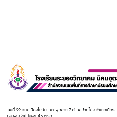
เลขที่ 99 ถนนเมืองใหม่มาบตาพุดสาย 7 ตำบลห้วยโป่ง อำเภอเมืองร
ระยอง รหัสไปรษณีย์ 21150