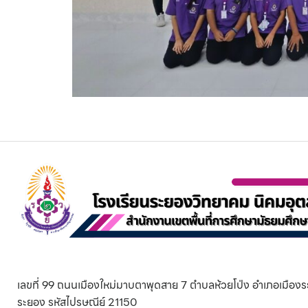
เลขที่ 99 ถนนเมืองใหม่มาบตาพุดสาย 7 ตำบลห้วยโป่ง อำเภอเมืองร
ระยอง รหัสไปรษณีย์ 21150