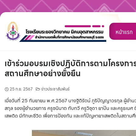
Skip
to
หน้าแรก
content
เข้าร่วมอบรมเชิงปฏิบัติการตามโครงการเ
สถานศึกษาอย่างยั่งยืน
25 ก.ย. 2567
ข่าวประชาสัมพันธ์
เมื่อวันที่ 25 กันยายน พ.ศ.2567 นางฐิติรัตน์ ภูริปัญญาวรกุล ผู
สกุล รองผู้อำนวยการ ครูชนินาถ ทับทวี ครูวิชุดา ยาปัน และครูธเนศ 
เสพติด มีทักษะชีวิต เพื่อการป้องกัน และแก้ปัญหายาเสพติดในสถานศึก