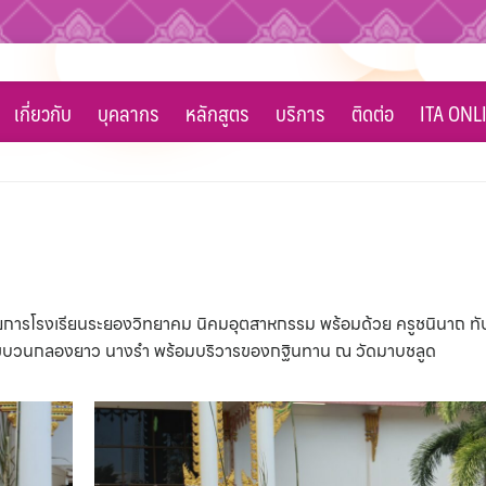
เกี่ยวกับ
บุคลากร
หลักสูตร
บริการ
ติดต่อ
ITA ONL
ำนวยการโรงเรียนระยองวิทยาคม นิคมอุตสาหกรรม พร้อมด้วย ครูชนินาถ ทับท
แห่ขบวนกลองยาว นางรำ พร้อมบริวารของกฐินทาน ณ วัดมาบชลูด