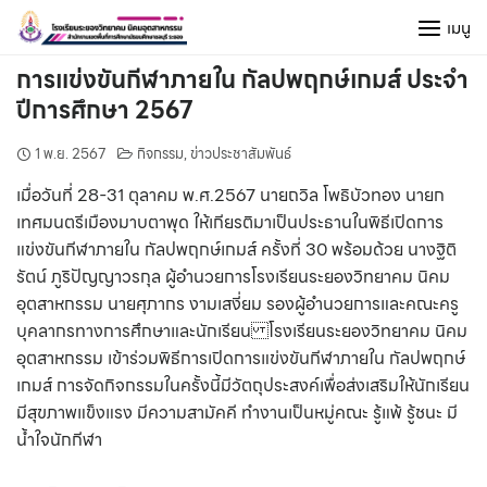
Skip
เมนู
to
content
การแข่งขันกีฬาภายใน กัลปพฤกษ์เกมส์ ประจำ
ปีการศึกษา 2567
1 พ.ย. 2567
กิจกรรม
,
ข่าวประชาสัมพันธ์
เมื่อวันที่ 28-31 ตุลาคม พ.ศ.2567 นายถวิล โพธิบัวทอง นายก
เทศมนตรีเมืองมาบตาพุด ให้เกียรติมาเป็นประธานในพิธีเปิดการ
แข่งขันกีฬาภายใน กัลปพฤกษ์เกมส์ ครั้งที่ 30 พร้อมด้วย นางฐิติ
รัตน์ ภูริปัญญาวรกุล ผู้อำนวยการโรงเรียนระยองวิทยาคม นิคม
อุตสาหกรรม นายศุภากร งามเสงี่ยม รองผู้อำนวยการและคณะครู
บุคลากรทางการศึกษาและนักเรียน โรงเรียนระยองวิทยาคม นิคม
อุตสาหกรรม เข้าร่วมพิธีการเปิดการแข่งขันกีฬาภายใน กัลปพฤกษ์
เกมส์ การจัดกิจกรรมในครั้งนี้มีวัตถุประสงค์เพื่อส่งเสริมให้นักเรียน
มีสุขภาพแข็งแรง มีความสามัคคี ทำงานเป็นหมู่คณะ รู้แพ้ รู้ชนะ มี
น้ำใจนักกีฬา