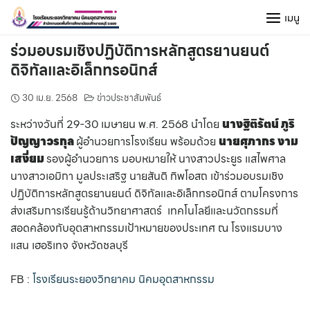
Skip
เมนู
to
content
ร่วมอบรมเชิงปฏิบัติการหลักสูตรยานยนต์
ดิจิทัลและอิเล็กทรอนิกส์
30 เม.ย. 2568
ข่าวประชาสัมพันธ์
ระหว่างวันที่ 29-30 เมษายน พ.ศ. 2568 นำโดย
นางฐิติรัตน์ ภูริ
ปัญญาวรกุล
ผู้อำนวยการโรงเรียน พร้อมด้วย
นายศุภากร งาม
เสงี่ยม
รองผู้อำนวยการ มอบหมายให้ นางสาวประยูร แสไพศาล
นางสาวเอมิกา มูลประเสริฐ นายสันติ ทิพโอสถ เข้าร่วมอบรมเชิง
ปฏิบัติการหลักสูตรยานยนต์ ดิจิทัลและอิเล็กทรอนิกส์ ตามโครงการ
ส่งเสริมการเรียนรู้ด้านวิทยาศาสตร์ เทคโนโลยีและนวัตกรรมที่
สอดคล้องกับอุตสาหกรรมเป้าหมายของประเทศ ณ โรงแรมบาง
แสน เฮอริเทจ จังหวัดชลบุรี
FB :
โรงเรียนระยองวิทยาคม นิคมอุตสาหกรรม