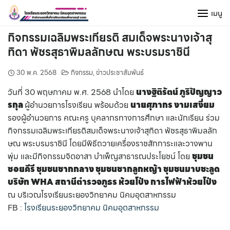
Skip
เมนู
to
content
กิจกรรมเฉลิมพระเกียรติ สมเด็จพระนางเจ้าสุ
ทิดา พัชรสุธาพิมลลักษณ พระบรมราชินี
30 พ.ค. 2568
กิจกรรม
,
ข่าวประชาสัมพันธ์
วันที่ 30 พฤษภาคม พ.ศ. 2568 นำโดย
นางฐิติรัตน์ ภูริปัญญาว
รกุล
ผู้อำนวยการโรงเรียน พร้อมด้วย
นายศุภากร งามเสงี่ยม
รองผู้อำนวยการ คณะครู บุคลากรทางการศึกษา และนักเรียน ร่วม
กิจกรรมเฉลิมพระเกียรติสมเด็จพระนางเจ้าสุทิดา พัชรสุธาพิมลลัก
ษณ พระบรมราชินี โดยมีพิธีถวายเครื่องราชสักการะและวางพาน
พุ่ม และมีกิจกรรมจิตอาสา บำเพ็ญสาธารณประโยชน์ โดย
ชุมชน
ซอยคีรี ชุมชนชากกลาง ชุมชนชากล
ูก
หญ้า ชุมชนมาบชะลูด
บริษัท
WHA
สถานีตำรวจภูธร ห้วยโป่ง การไฟฟ้าห้วยโป่ง
ณ บริเวณโรงเรียนระยองวิทยาคม นิคมอุตสาหกรรม
FB :
โรงเรียนระยองวิทยาคม นิคมอุตสาหกรรม