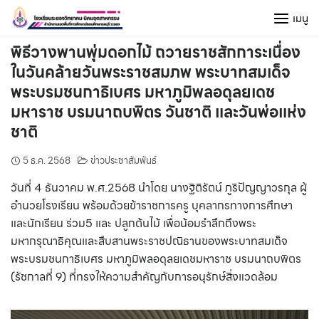
Skip
เมนู
to
content
พิธีวางพานพุ่มดอกไม้ ถวายราชสักการะเนื่อง
ในวันคล้ายวันพระราชสมภพ พระบาทสมเด็จ
พระบรมชนกาธิเบศร มหาภูมิพลอดุลยเดช
มหาราช บรมนาถบพิตร วันชาติ และวันพ่อแห่ง
ชาติ
5 ธ.ค. 2568
ข่าวประชาสัมพันธ์
วันที่ 4 ธันวาคม พ.ศ.2568 นำโดย นางฐิติรัตน์ ภูริปัญญาวรกุล ผู้
อำนวยโรงเรียน พร้อมด้วยข้าราชการครู บุคลากรทางการศึกษา
และนักเรียน ร่วม5 และ ปลูกต้นไม้ เพื่อน้อมรำลึกถึงพระ
มหากรุณาธิคุณและสืบสานพระราชปณิธานของพระบาทสมเด็จ
พระบรมชนกาธิเบศร มหาภูมิพลอดุลยเดชมหาราช บรมนาถบพิตร
(รัชกาลที่ 9) ที่ทรงให้ความสำคัญกับการอนุรักษ์สิ่งแวดล้อม