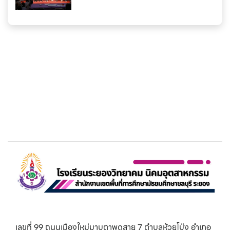
เลขที่ 99 ถนนเมืองใหม่มาบตาพุดสาย 7 ตำบลห้วยโป่ง อำเภอ