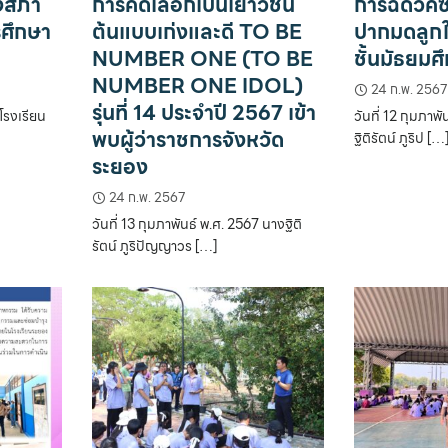
้งสภา
การคัดเลือกเป็นเยาวชน
การฉีดวัคซ
รศึกษา
ต้นแบบเก่งและดี TO BE
ปากมดลูกใ
NUMBER ONE (TO BE
ชั้นมัธยม
NUMBER ONE IDOL)
24 ก.พ. 2567
รุ่นที่ 14 ประจำปี 2567 เข้า
 โรงเรียน
วันที่ 12 กุมภาพ
พบผู้ว่าราชการจังหวัด
ฐิติรัตน์ ภูริป […
ระยอง
24 ก.พ. 2567
วันที่ 13 กุมภาพันธ์ พ.ศ. 2567 นางฐิติ
รัตน์ ภูริปัญญาวร […]