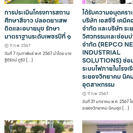
การประเมินโครงการสถาน
ได้รับความอนุดครา
ศึกษาสีขาว ปลอดยาเสพ
บริษัท เอสซีจี เคมีค
ติดและอบายมุข รักษา
จำกัด และบริษัท ระ
มาตราฐานระดับเพชรปีที่ ๑
วิศวกรรมและซ่อมบำ
จำกัด (REPCO N
11 ก.พ. 2567
INDUSTRIAL
วันที่ 7 กุมภาพันธ์ พ.ศ. 2567 นำโดย นาง
SOLUTIONS) ซ่อ
ฐิติรัตน์ ภูริปั […]
ระบบไฟภายในโรงเร
ระยองวิทยาคม นิค
อุตสาหกรรม
11 ก.พ. 2567
วันที่ 31 มกราคม พ.ศ. 2567 โ
ระยองวิทยาคม นิคมอุต […]