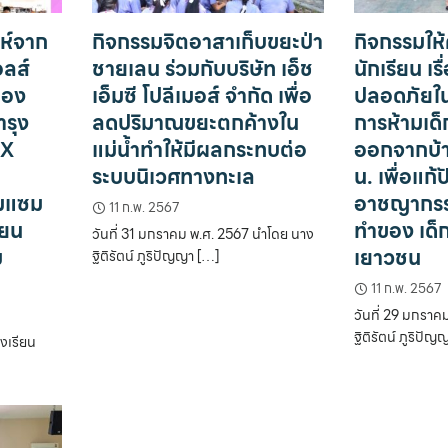
ะห์จาก
กิจกรรมจิตอาสาเก็บขยะป่า
กิจกรรมให้
อลส์
ชายเลน ร่วมกับบริษัท เอ็ช
นักเรียน เร
ยอง
เอ็มซี โปลีเมอส์ จำกัด เพื่อ
ปลอดภัยใน
รุง
ลดปริมาณขยะตกค้างใน
การห้ามเด็ก
EX
แม่น้ำทำให้มีผลกระทบต่อ
ออกจากบ้
ระบบนิเวศทางทะเล
น. เพื่อแก
มแซม
อาชญากรร
11 ก.พ. 2567
ียน
ทำของ เด็ก
วันที่ 31 มกราคม พ.ศ. 2567 นำโดย นาง
ม
เยาวชน
ฐิติรัตน์ ภูริปัญญา […]
11 ก.พ. 2567
วันที่ 29 มกราค
ฐิติรัตน์ ภูริปัญ
รงเรียน